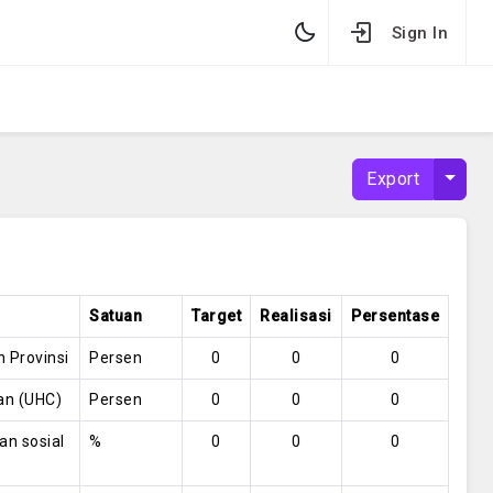
Sign In
Toggl
Export
Satuan
Target
Realisasi
Persentase
 Provinsi
Persen
0
0
0
an (UHC)
Persen
0
0
0
n sosial
%
0
0
0