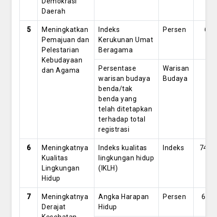
Demokrasi
Daerah
5
Meningkatkan
Indeks
Persen
69
Pemajuan dan
Kerukunan Umat
Pelestarian
Beragama
Kebudayaan
Persentase
Warisan
3
dan Agama
warisan budaya
Budaya
benda/tak
benda yang
telah ditetapkan
terhadap total
registrasi
6
Meningkatnya
Indeks kualitas
Indeks
74.3
Kualitas
lingkungan hidup
Lingkungan
(IKLH)
Hidup
7
Meningkatnya
Angka Harapan
Persen
68.2
Derajat
Hidup