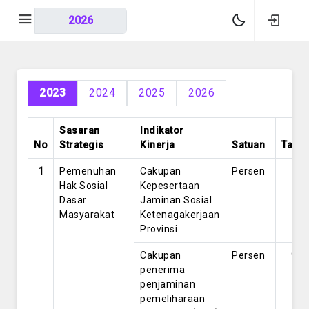
2023
2024
2025
2026
Sasaran
Indikator
No
Strategis
Kinerja
Satuan
Targe
1
Pemenuhan
Cakupan
Persen
0
Hak Sosial
Kepesertaan
Dasar
Jaminan Sosial
Masyarakat
Ketenagakerjaan
Provinsi
Cakupan
Persen
91
penerima
penjaminan
pemeliharaan