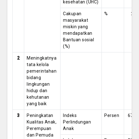
kesehatan (UHC)
Cakupan
%
21
masyarakat
miskin yang
mendapatkan
Bantuan sosial
(%)
2
Meningkatnya
tata kelola
pemerintahan
bidang
lingkungan
hidup dan
kehutanan
yang baik
3
Peningkatan
Indeks
Persen
67.4
Kualitas Anak,
Perlindungan
Perempuan
Anak
dan Pemuda