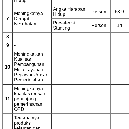
Hidup
Angka Harapan
Persen
68.9
Meningkatnya
Hidup
7
Derajat
Prevalensi
Kesehatan
Persen
14
Stunting
8
-
9
-
Meningkatkan
Kualitas
Pembangunan
10
Mutu Layanan
Pegawai Urusan
Pemerintahan
Meningkatnya
kualitas urusan
11
penunjang
pemerintahan
OPD
Tercapainya
produksi
kelautan dan