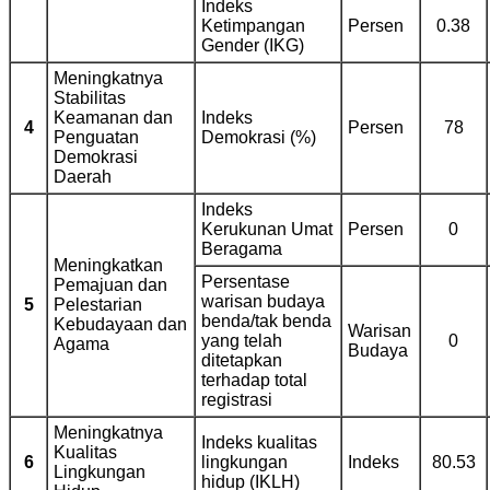
Indeks
Ketimpangan
Persen
0.38
Gender (IKG)
Meningkatnya
Stabilitas
Keamanan dan
Indeks
4
Persen
78
Penguatan
Demokrasi (%)
Demokrasi
Daerah
Indeks
Kerukunan Umat
Persen
0
Beragama
Meningkatkan
Persentase
Pemajuan dan
warisan budaya
5
Pelestarian
benda/tak benda
Kebudayaan dan
Warisan
yang telah
0
Agama
Budaya
ditetapkan
terhadap total
registrasi
Meningkatnya
Indeks kualitas
Kualitas
6
lingkungan
Indeks
80.53
Lingkungan
hidup (IKLH)