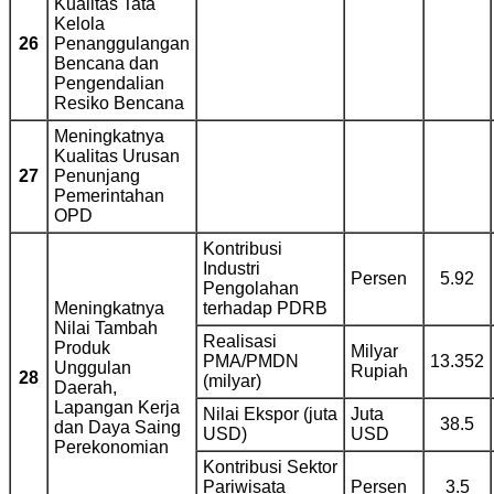
Kualitas Tata
Kelola
26
Penanggulangan
Bencana dan
Pengendalian
Resiko Bencana
Meningkatnya
Kualitas Urusan
27
Penunjang
Pemerintahan
OPD
Kontribusi
Industri
Persen
5.92
Pengolahan
Meningkatnya
terhadap PDRB
Nilai Tambah
Realisasi
Produk
Milyar
PMA/PMDN
13.352
Unggulan
Rupiah
28
(milyar)
Daerah,
Lapangan Kerja
Nilai Ekspor (juta
Juta
38.5
dan Daya Saing
USD)
USD
Perekonomian
Kontribusi Sektor
Pariwisata
Persen
3.5